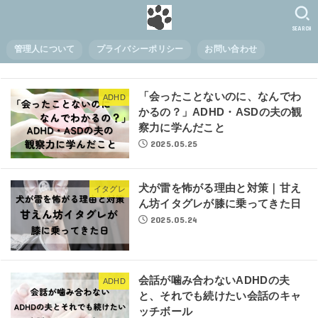
SEARCH
管理人について
プライバシーポリシー
お問い合わせ
「会ったことないのに、なんでわ
ADHD
かるの？」ADHD・ASDの夫の観
察力に学んだこと
2025.05.25
犬が雷を怖がる理由と対策｜甘え
イタグレ
ん坊イタグレが膝に乗ってきた日
2025.05.24
会話が噛み合わないADHDの夫
ADHD
と、それでも続けたい会話のキャ
ッチボール