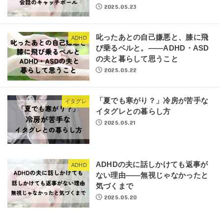
2025.05.23
叱ったあとの自己嫌悪と、膝に飛
ADHD
び乗るベルと。――ADHD・ASD
の夫と暮らして思うこと
2025.05.22
「夏でも寒がり？」冷房が苦手な
イタグレ
イタグレとの暮らし方
2025.05.21
ADHDの夫に話しかけても返事が
ADHD
ない理由――無視じゃなかったと
気づくまで
2025.05.20