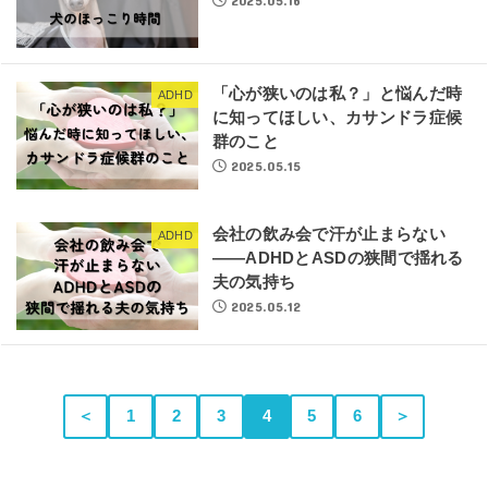
2025.05.16
「心が狭いのは私？」と悩んだ時
ADHD
に知ってほしい、カサンドラ症候
群のこと
2025.05.15
会社の飲み会で汗が止まらない
ADHD
――ADHDとASDの狭間で揺れる
夫の気持ち
2025.05.12
＜
1
2
3
4
5
6
＞