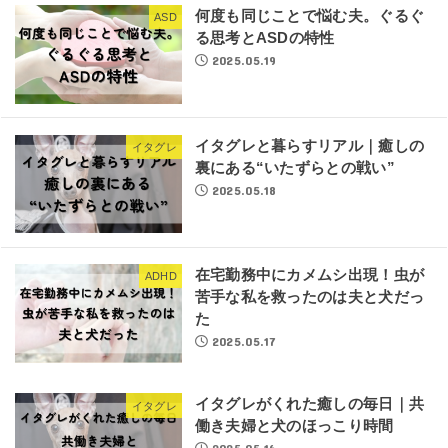
何度も同じことで悩む夫。ぐるぐ
ASD
る思考とASDの特性
2025.05.19
イタグレと暮らすリアル｜癒しの
イタグレ
裏にある“いたずらとの戦い”
2025.05.18
在宅勤務中にカメムシ出現！虫が
ADHD
苦手な私を救ったのは夫と犬だっ
た
2025.05.17
イタグレがくれた癒しの毎日｜共
イタグレ
働き夫婦と犬のほっこり時間