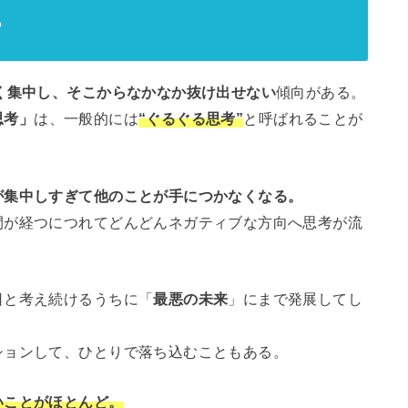
？
く集中し、そこからなかなか抜け出せない
傾向がある。
思考」
は、一般的には
“ぐるぐる思考”
と呼ばれることが
が集中しすぎて他のことが手につかなくなる。
間が経つにつれてどんどんネガティブな方向へ思考が流
日と考え続けるうちに「
最悪の未来
」にまで発展してし
ションして、ひとりで落ち込むこともある。
いことがほとんど。