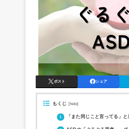
ポスト
シェア
もくじ
[
hide
]
「また同じこと言ってる」と
1