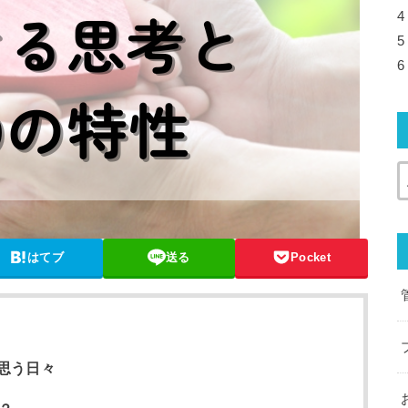
4
5
6
はてブ
送る
Pocket
思う日々